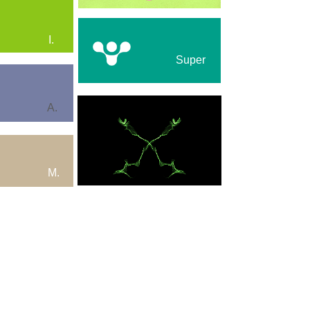
I.
Super
A.
M.